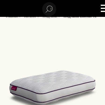
Главная
»
Каталог
»
Подушки
»
Подушка Enostar M