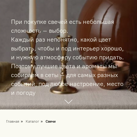
При покупке свечей есть небольшая
сложность – выбор.
Каждый раз непонятно, какой цвет
выбрать, чтобы и под интерьер хорошо,
и нужную атмосферу событию придать.
Поэтому лучшие цвета и ароматы мы
собираем в сеты – для самых разных
событий, под любое настроение, место
и погоду
Главная
»
Каталог
»
Свечи