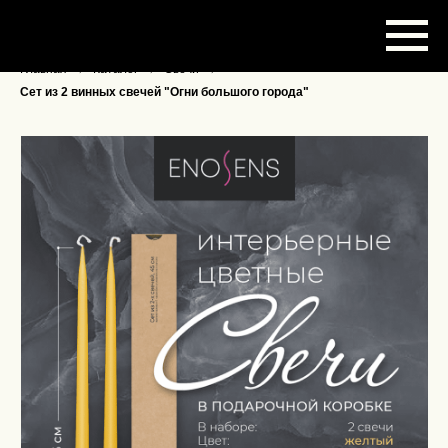
Главная
→
Каталог
→
Свечи
→
Сет из 2 винных свечей "Огни большого города"