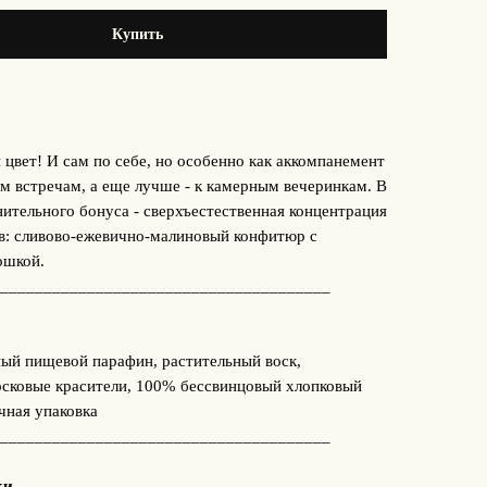
Купить
 цвет! И сам по себе, но особенно как аккомпанемент
м встречам, а еще лучше - к камерным вечеринкам. В
нительного бонуса - сверхъестественная концентрация
в: сливово-ежевично-малиновый конфитюр с
ошкой.
______________________________________
ый пищевой парафин, растительный воск,
сковые красители, 100% бессвинцовый хлопковый
чная упаковка
______________________________________
ки