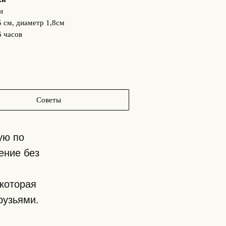
и
5 см, диаметр 1,8см
6 часов
Советы
ую по
ение без
которая
рузьями.