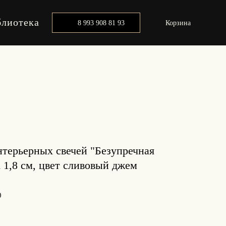
блиотека
8 993 908 81 93
Корзина
нтерьерных свечей "Безупречная
d 1,8 см, цвет сливовый джем
0