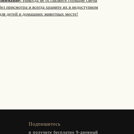
Внимание!
Никогда не оставляйте горящие свечи
без присмотра и всегда храните их в недоступном
для детей и домашних животных месте!
Подпишитесь
и получите бесплатно 9-дневный