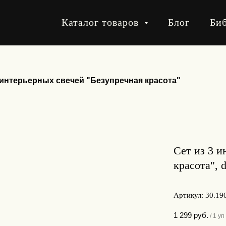
Каталог товаров
Блог
Би
 интерьерных свечей "Безупречная красота"
Сет из 3 и
красота", 
Артикул:
30.19
1 299
руб.
/
1 уп