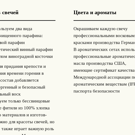
 свечей
Цвета и ароматы
льзуем два вида
Окрашиваем каждую свечу
чищенного парафина:
профессиональными восковым
вой парафин
красками производства Герма
етический винный парафин
В ароматических сетах испол
слом виноградной косточки
профессиональные ароматиче
масла производства США,
ля придания крепости и
имеющие сертификат качества
ния времени горения в
Международной ассоциации п
 состав добавляется
ароматическим веществам (IF
ергенный и безопасный
паспорта безопасности
льный воск
уем только бессвинцовые
е фитили из 100% хлопка
о материалов и изготов­
жно для красоты свечей, но
о также играет важную роль