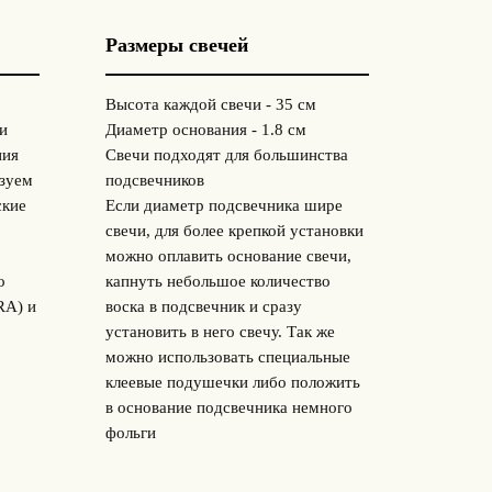
Размеры свечей
Высота каждой свечи - 35 см
и
Диаметр основания - 1.8 см
ния
Свечи подходят для большинства
ьзуем
подсвечников
ские
Если диаметр подсвечника шире
свечи, для более крепкой установки
можно оплавить основание свечи,
о
капнуть небольшое количество
RA) и
воска в подсвечник и сразу
установить в него свечу. Так же
можно использовать специальные
клеевые подушечки либо положить
в основание подсвечника немного
фольги