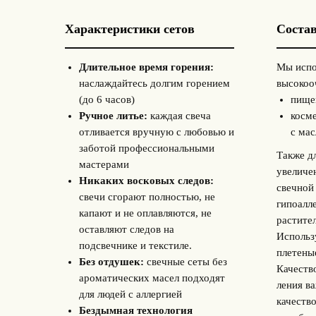
Характеристики сетов
Состав
Длительное время горения:
Мы испо
наслаждайтесь долгим горением
высокоо
(до 6 часов)
пище
Ручное литье:
каждая свеча
косм
отливается вручную с любовью и
с ма
заботой профессиональными
Также д
мастерами
увеличе
Никаких восковых следов:
свечной
свечи сгорают полностью, не
гипоалл
капают и не оплавляются, не
растите
оставляют следов на
Использ
подсвечнике и текстиле.
плетены
Без отдушек:
свечные сеты без
Качеств
ароматических масел подходят
ления ва
для людей с аллергией
качеств
Бездымная технология