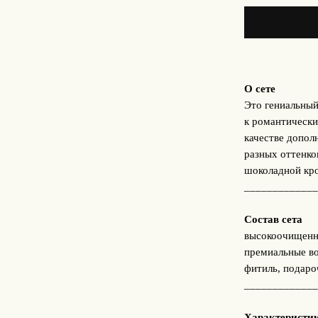
О сете
Это гениальный
к романтически
качестве допол
разных оттенко
шоколадной кр
_____________
Состав сета
высокоочищенн
премиальные во
фитиль, подаро
_____________
Характеристи