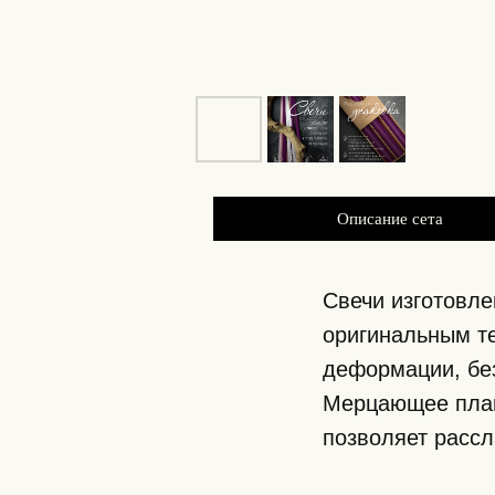
Описание сета
Свечи изготовле
оригинальным те
деформации, без
Мерцающее пламя
позволяет рассл